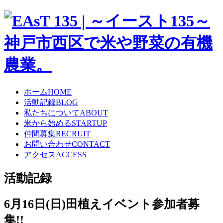
ホーム
HOME
活動記録
BLOG
私たちについて
ABOUT
米から始める
STARTUP
仲間募集
RECRUIT
お問い合わせ
CONTACT
アクセス
ACCESS
活動記録
6月16日(日)田植えイベント参加者募
集!!