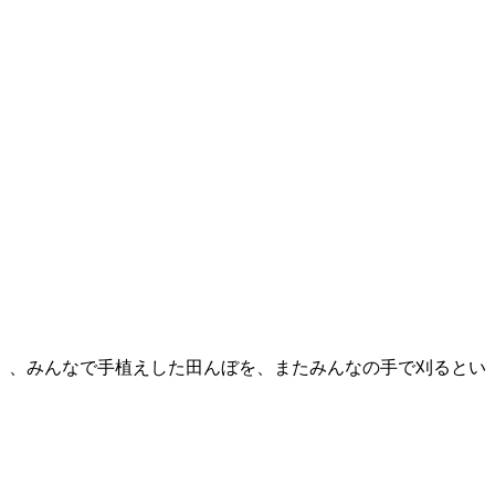
）、みんなで手植えした田んぼを、またみんなの手で刈るとい