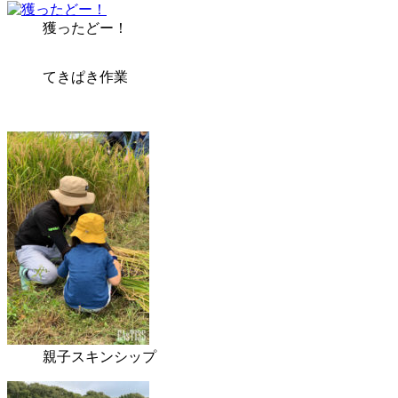
獲ったどー！
てきぱき作業
親子スキンシップ