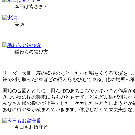
本日は皆さま～
実演
稲わらの結び方
リーダー大皿一寿の挨拶のあと、刈った稲をくくる実演をし
鎌で刈り取った4束ほどの稲わらをひもで束ね、他の場所へ
開始の合図とともに、田んぼのあちこちでテキパキと作業が
きつい秋の蚊の襲来にもものともせず、どんどん稲が刈られ
みなさん鎌の扱いが上手でした。ケガしたらどうしようとか
あぜに稲の束が積まれていきます。休憩しなくて大丈夫かな
今日もお留守番