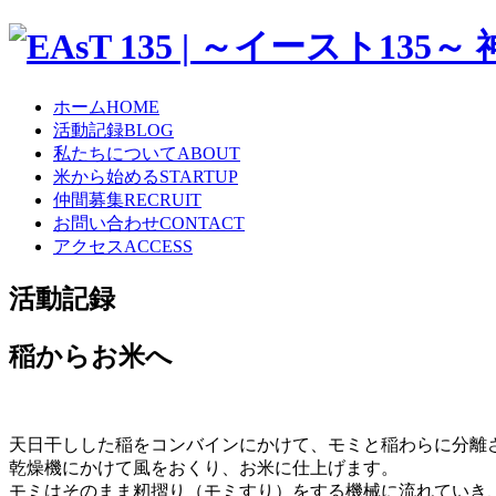
ホーム
HOME
活動記録
BLOG
私たちについて
ABOUT
米から始める
STARTUP
仲間募集
RECRUIT
お問い合わせ
CONTACT
アクセス
ACCESS
活動記録
稲からお米へ
天日干しした稲をコンバインにかけて、モミと稲わらに分離
乾燥機にかけて風をおくり、お米に仕上げます。
モミはそのまま籾摺り（モミすり）をする機械に流れていき