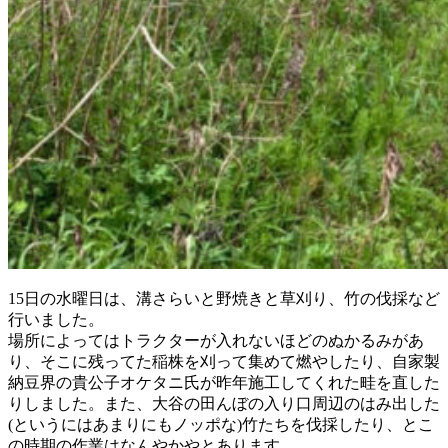
15日の水曜日は、溝さらいと野焼きと草刈り、竹の伐採など
行いました。
場所によってはトラクターが入れないほどのぬかるみがあ
り、そこに残ってた稲株を刈って集めて燃やしたり、自家製
納豆界の貴公子オケタニ氏が昨年施工してくれた畦を直した
りしました。また、大谷の田んぼの入り口周辺のはみ出した
(というにはあまりにもノッポな)竹たちを伐採したり、とこ
の時期の作業はなんやかやとあります。