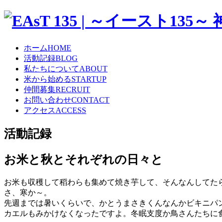
ホーム
HOME
活動記録
BLOG
私たちについて
ABOUT
米から始める
STARTUP
仲間募集
RECRUIT
お問い合わせ
CONTACT
アクセス
ACCESS
活動記録
お米と秋とそれぞれの日々と
お米も収穫して稻わらも集めて焼き芋して、そんなんしてた
さ、寒か～。
先週までは暑いくらいで、かとうまさきくんなんかビキニパ
カエルもみかけなくなったですよ。冬眠支度か鳥さんたちに