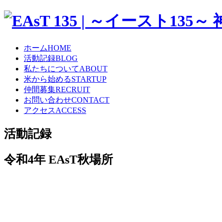
ホーム
HOME
活動記録
BLOG
私たちについて
ABOUT
米から始める
STARTUP
仲間募集
RECRUIT
お問い合わせ
CONTACT
アクセス
ACCESS
活動記録
令和4年 EAsT秋場所