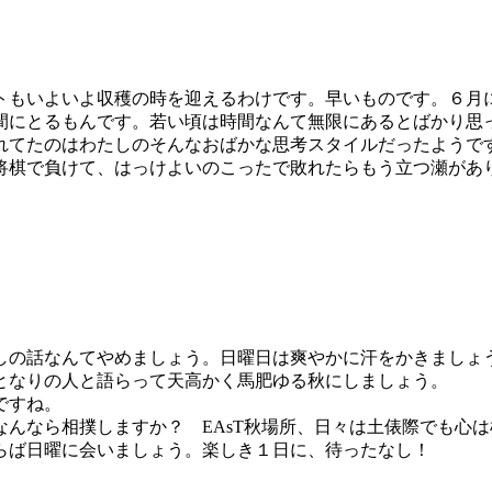
トもいよいよ収穫の時を迎えるわけです。早いものです。６月
間にとるもんです。若い頃は時間なんて無限にあるとばかり思
れてたのはわたしのそんなおばかな思考スタイルだったようで
将棋で負けて、はっけよいのこったで敗れたらもう立つ瀬があ
しの話なんてやめましょう。日曜日は爽やかに汗をかきましょ
となりの人と語らって天高かく馬肥ゆる秋にしましょう。
ですね。
んなら相撲しますか？ EAsT秋場所、日々は土俵際でも心
らば日曜に会いましょう。楽しき１日に、待ったなし！