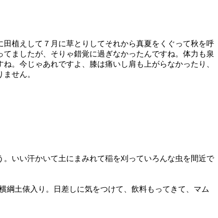
に田植えして７月に草とりしてそれから真夏をくぐって秋を呼
ってましたが、そりゃ錯覚に過ぎなかったんですね。体力も泉
すね。今じゃあれですよ、膝は痛いし肩も上がらなかったり、
りません。
う。いい汗かいて土にまみれて稲を刈っていろんな虫を間近で
は横綱土俵入り。日差しに気をつけて、飲料もってきて、マム